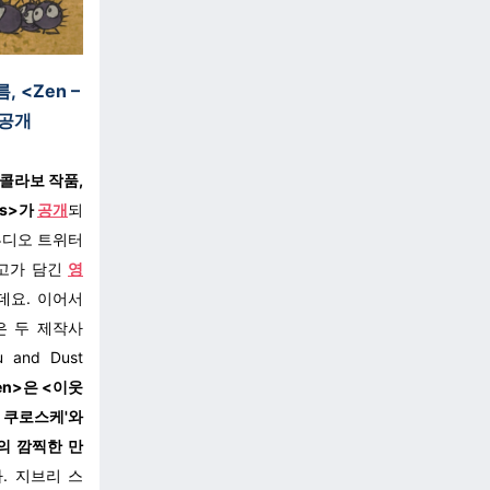
 <Zen –
> 공개
콜라보 작품,
ies>가
공개
되
튜디오 트위터
로고가 담긴
영
데요. 이어서
은 두 제작사
 and Dust
en>은 <이웃
로 쿠로스케'와
의 깜찍한 만
. 지브리 스