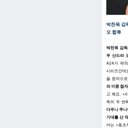
박찬욱 감
오 합류
박찬욱 감독
우 산드라
A24가 제
시리즈인데요
을 원작으로
의 이중 첩
고 해요. <
독의 두 번
다우니 주니
기대를 산 
어는 <동조자