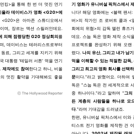
우먼킹>을 통해 한 번 더 멋진 연기
기 영화가 유니버설 픽처스에서 
비올라 데이비스가 영화 <G20>에
니다! 해당 영화에는 <블랙 팬서:
 <G20>은 아마존 스튜디오에서
버>의 작가인 조 로버트 콜과 <일
이며, 장르는 액션 스릴러인데요.
회에의 위협>의 감독 앨런 휴즈
 의해 점령당한 G20 정상회의
를
데요. 스눕 독은 영화 제작 소식을
며, 데이비스는 테러리스트로부터
프로젝트를 완성하기 위해 오랜
 동료, 그리고 세계를 지키기 위해
렸다.
나의 유산, 그리고 내가 남
국 대통령 '테일러 서튼' 역을 연기
억을 이해할 수 있는 적절한 감독,
.
제작에도 참여
한다고 하니, 비올
그리고 최고의 영화 회사를 선택하
의 멋진 활약을 기대해봐도 좋을
문
이다."라고 밝혔어요. 더하여 
독은 "스눕 독은 전 세계적으로 
중 하나이다."라고 말하며 "
그의
ⓒ The Hollywood Reporter
든 계층의 사람들을 하나로 모
다
."라며 기대감을 드러냈죠.
한편, 유니버설 픽처스에서 이와 
티스트 전기 영화를 제작한 건 
아닙니다.
2002년 제작된 래퍼