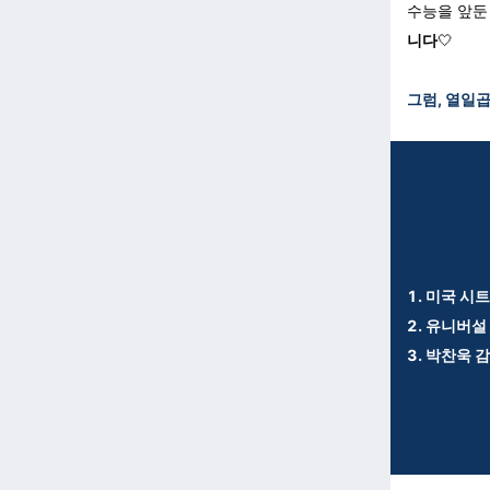
수능을 앞둔
니다
🤍
그럼, 열일곱
1.
미국 시트
2.
유니버설 
3.
박찬욱 감