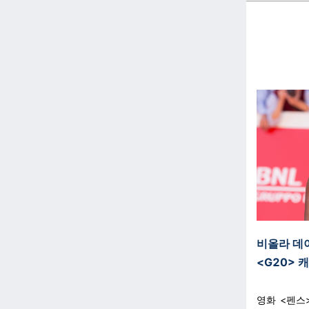
비올라 데
<G20> 
영화 <펜스