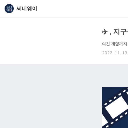
씨네웨이
✈️ , 
여긴 개명까지
2022. 11. 13