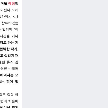
제작될
예
정
입
 와칸다 포에
라이>, <사
가 합류하였는
 알리며 "이
 시간을 기다
기려고 하는 기
 완벽한 작가,
고 싶었기 때
앨런 휴즈 감
사랑받는 래퍼
 에너지는 모
으는 힘이 있
같은 힙합 아
이번이 처음이
 에미넴 전기