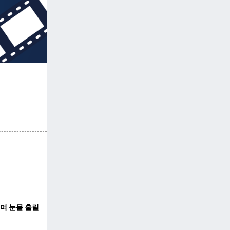
쉬며 눈물 흘릴